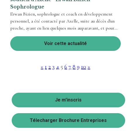
Sophrologue
Erwan Bizien, sophrologue et coach en développement
personnel, a été contacté par Axelle, suite au décès d'un
proche, ayant eu lieu quelques mois auparavant, et pour
lequel elle ressent une ...
Voir cette actualité
«
1
2
3
4
5
6
7
8
9
10
»
Je m'inscris
Télecharger Brochure Entreprises