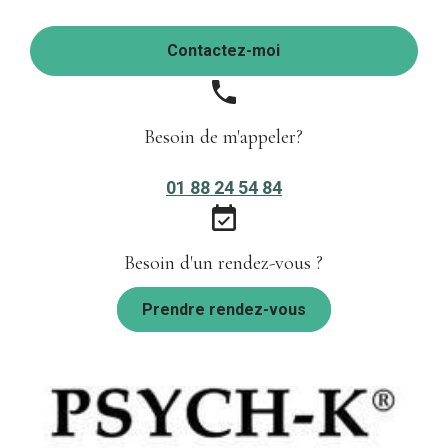
Contactez-moi
phone
Besoin de m'appeler?
01 88 24 54 84
event_available
Besoin d'un rendez-vous ?
Prendre rendez-vous