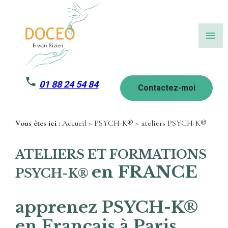
Panneau de gestion des cookies
menu
01 88 24 54 84
Contactez-moi
Vous êtes ici :
Accueil
>
PSYCH-K®
> ateliers PSYCH-K®
ATELIERS ET FORMATIONS
en FRANCE
PSYCH-K®
apprenez PSYCH-K®
en Français à Paris,