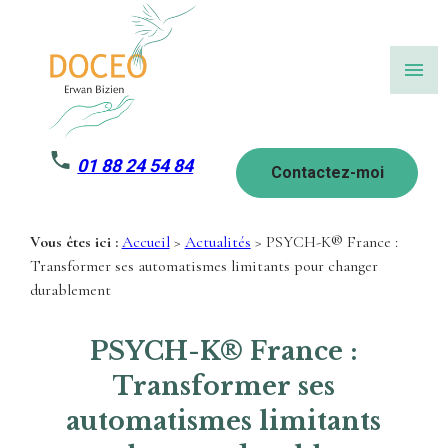
Panneau de gestion des cookies
menu
01 88 24 54 84
Contactez-moi
Vous êtes ici :
Accueil
>
Actualités
> PSYCH-K® France :
Transformer ses automatismes limitants pour changer
durablement
PSYCH-K® France :
Transformer ses
automatismes limitants