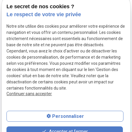
Le secret de nos cookies ?
Le respect de votre vie privée
Notre site utilise des cookies pour améliorer votre expérience de
navigation et vous offrir un contenu personnalisé. Les cookies
01 88 24 54 84
strictement nécessaires sont essentiels au fonctionnement de
10 rue Fourcade
base de notre site et ne peuvent pas être désactivés.
75015 Paris
Cependant, vous avez le choix d'activer ou de désactiver les
cookies de personnalisation, de performance et de marketing
Lundi - Mardi - Jeudi - Vendredi : 09h30 - 20h00
,
selon vos préférences. Vous pouvez modifier vos paramètres
Mercredi : 08h30 - 20h00
de cookies à tout moment en cliquant sur le lien 'Gestion des
cookies' situé en bas de notre site. Veuillez noter que la
désactivation de certains cookies peut avoir un impact sur
Mentions légales
Politique de confidentialité
certaines fonctionnalités du site.
Plan du site
Gestion des cookies
Continuer sans accepter
Siret :
83228818700038
Personnaliser
place
contact_page
phone
Accepter et fermer