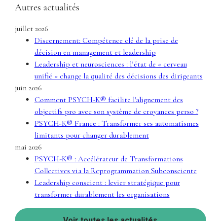
Autres actualités
juillet 2026
Discernement: Compétence clé de la prise de
décision en management et leadership
Leadership et neurosciences : l’état de « cerveau
unifié » change la qualité des décisions des dirigeants
juin 2026
Comment PSYCH-K® facilite l'alignement des
objectifs pro avec son système de croyances perso ?
PSYCH-K® France : Transformer ses automatismes
limitants pour changer durablement
mai 2026
PSYCH-K® : Accélérateur de Transformations
Collectives via la Reprogrammation Subconsciente
Leadership conscient : levier stratégique pour
transformer durablement les organisations
Voir toutes les actualités