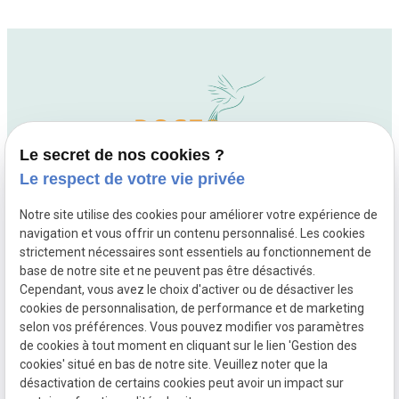
Le secret de nos cookies ?
Le respect de votre vie privée
Notre site utilise des cookies pour améliorer votre expérience de
navigation et vous offrir un contenu personnalisé. Les cookies
01 88 24 54 84
strictement nécessaires sont essentiels au fonctionnement de
10 rue Fourcade
base de notre site et ne peuvent pas être désactivés.
75015 Paris
Cependant, vous avez le choix d'activer ou de désactiver les
cookies de personnalisation, de performance et de marketing
Lundi - Mardi - Jeudi - Vendredi : 09h30 - 20h00
,
selon vos préférences. Vous pouvez modifier vos paramètres
Mercredi : 08h30 - 20h00
de cookies à tout moment en cliquant sur le lien 'Gestion des
cookies' situé en bas de notre site. Veuillez noter que la
désactivation de certains cookies peut avoir un impact sur
Mentions légales
Politique de confidentialité