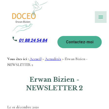
Panneau de gestion des cookies
menu
01 88 24 54 84
Contactez-moi
Vous êtes ici :
Accueil
>
Actualités
> Erwan Bizien -
NEWSLETTER 2
Erwan Bizien -
NEWSLETTER 2
Le
01 décembre 2020