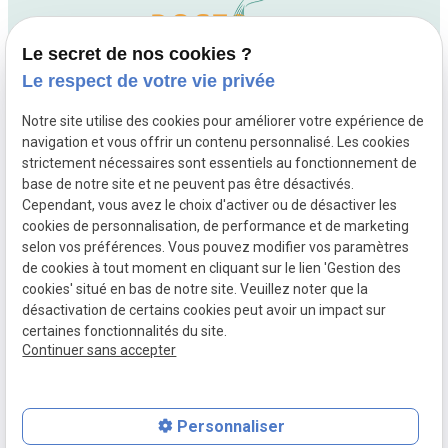
Le secret de nos cookies ?
Le respect de votre vie privée
Notre site utilise des cookies pour améliorer votre expérience de
navigation et vous offrir un contenu personnalisé. Les cookies
01 88 24 54 84
strictement nécessaires sont essentiels au fonctionnement de
10 rue Fourcade
base de notre site et ne peuvent pas être désactivés.
75015 Paris
Cependant, vous avez le choix d'activer ou de désactiver les
cookies de personnalisation, de performance et de marketing
Lundi - Mardi - Jeudi - Vendredi : 09h30 - 20h00
,
selon vos préférences. Vous pouvez modifier vos paramètres
Mercredi : 08h30 - 20h00
de cookies à tout moment en cliquant sur le lien 'Gestion des
cookies' situé en bas de notre site. Veuillez noter que la
désactivation de certains cookies peut avoir un impact sur
Mentions légales
Politique de confidentialité
certaines fonctionnalités du site.
Plan du site
Gestion des cookies
Continuer sans accepter
Siret :
83228818700038
Personnaliser