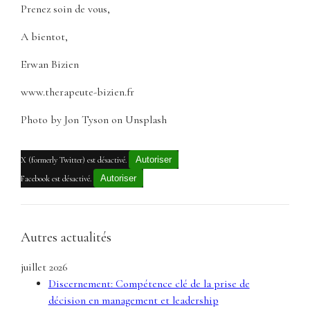
Prenez soin de vous,
A bientot,
Erwan Bizien
www.therapeute-bizien.fr
Photo by Jon Tyson on Unsplash
Autoriser
X (formerly Twitter) est désactivé.
Autoriser
Facebook est désactivé.
Autres actualités
juillet 2026
Discernement: Compétence clé de la prise de
décision en management et leadership