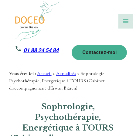
Panneau de gestion des cookies
menu
01 88 24 54 84
Contactez-moi
Vous êtes ici :
Accueil
>
Actualités
> Sophrologie,
Psychothérapie, Energétique à TOURS (Cabinet
d'accompagnement d'Erwan Bizien)
Sophrologie,
Psychothérapie,
Energétique à TOURS