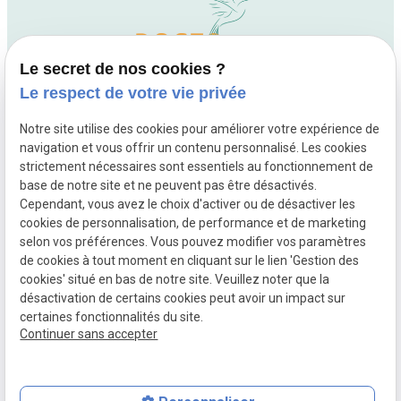
Le secret de nos cookies ?
Le respect de votre vie privée
Notre site utilise des cookies pour améliorer votre expérience de
navigation et vous offrir un contenu personnalisé. Les cookies
01 88 24 54 84
strictement nécessaires sont essentiels au fonctionnement de
10 rue Fourcade
base de notre site et ne peuvent pas être désactivés.
75015 Paris
Cependant, vous avez le choix d'activer ou de désactiver les
cookies de personnalisation, de performance et de marketing
Lundi - Mardi - Jeudi - Vendredi : 09h30 - 20h00
,
selon vos préférences. Vous pouvez modifier vos paramètres
Mercredi : 08h30 - 20h00
de cookies à tout moment en cliquant sur le lien 'Gestion des
cookies' situé en bas de notre site. Veuillez noter que la
désactivation de certains cookies peut avoir un impact sur
Mentions légales
Politique de confidentialité
certaines fonctionnalités du site.
Plan du site
Gestion des cookies
Continuer sans accepter
Siret :
83228818700038