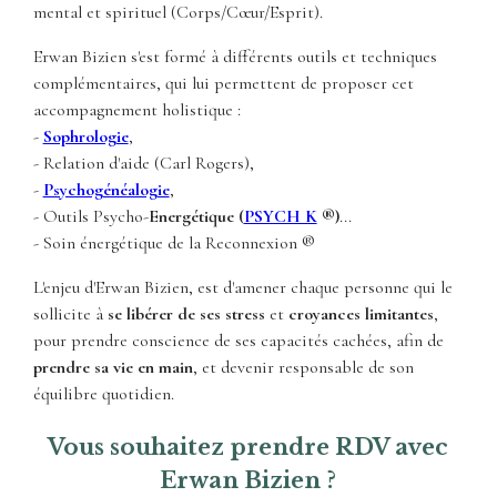
mental et spirituel (Corps/Cœur/Esprit).
Erwan Bizien s'est formé à différents outils et techniques
complémentaires, qui lui permettent de proposer cet
accompagnement holistique :
-
Sophrologie
,
- Relation d'aide (Carl Rogers),
-
Psychogénéalogie
,
- Outils Psycho-
Energétique (
PSYCH K
®)
...
- Soin énergétique de la Reconnexion ®
L'enjeu d'Erwan Bizien, est d'amener chaque personne qui le
sollicite à
se libérer de ses stress
et
croyances limitantes
,
pour prendre conscience de ses capacités cachées, afin de
prendre sa vie en main
, et devenir responsable de son
équilibre quotidien.
Vous souhaitez prendre RDV avec
Erwan Bizien ?