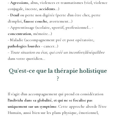
-
Agressions
, abus, violences et traumatismes (viol, violence
conjugale, inceste,
accidents
...)
-
Deuil
ou perte non digérée (perte d'un être cher, perte
d'emploi,
fausse couche
, avortement...)
- Apprentissage (scolaire, sportif, professionnel... -
concentration
, mémoire...)
- Maladie (accompagnement pré et post opératoire,
pathologies lourdes
- cancer...)
-
Toute situation ou état, qui créé un inconfort/déséquilibre
dans votre quotidien...
Qu'est-ce que la thérapie holistique
?
Il s'agit d'un accompagnement qui prend en considération
l'individu dans sa globalité, et qui ne se focalise pas
uniquement sur un symptôme
. Cette approche aborde l'être
Humain, aussi bien sur les plans physique, émotionnel,