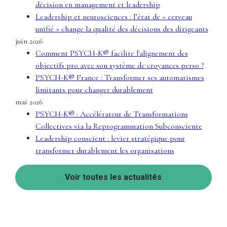
décision en management et leadership
Leadership et neurosciences : l’état de « cerveau
unifié » change la qualité des décisions des dirigeants
juin 2026
Comment PSYCH-K® facilite l'alignement des
objectifs pro avec son système de croyances perso ?
PSYCH-K® France : Transformer ses automatismes
limitants pour changer durablement
mai 2026
PSYCH-K® : Accélérateur de Transformations
Collectives via la Reprogrammation Subconsciente
Leadership conscient : levier stratégique pour
transformer durablement les organisations
Voir toutes les actualités