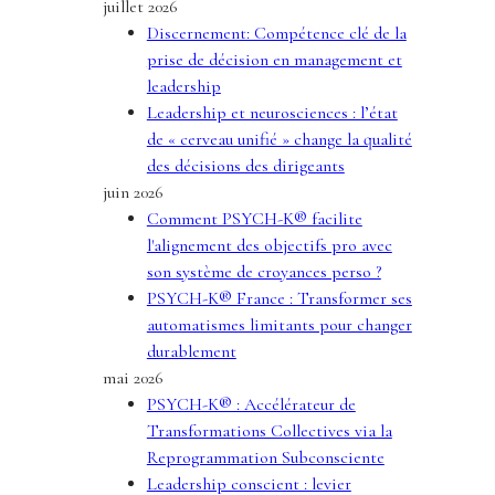
juillet 2026
Discernement: Compétence clé de la
prise de décision en management et
leadership
Leadership et neurosciences : l’état
de « cerveau unifié » change la qualité
des décisions des dirigeants
juin 2026
Comment PSYCH-K® facilite
l'alignement des objectifs pro avec
son système de croyances perso ?
PSYCH-K® France : Transformer ses
automatismes limitants pour changer
durablement
mai 2026
PSYCH-K® : Accélérateur de
Transformations Collectives via la
Reprogrammation Subconsciente
Leadership conscient : levier