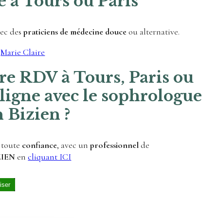
 à Tours ou Paris
vec des
praticiens de médecine douce
ou alternative.
e
Marie Claire
re RDV à Tours, Paris ou
 ligne avec le sophrologue
 Bizien ?
n toute
confiance
, avec un
professionnel
de
ZIEN
en
cliquant ICI
iser