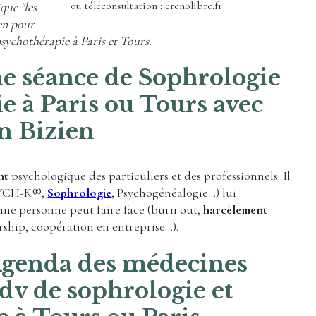
ou téléconsultation : crenolibre.fr
ique "les
ien pour
 psychothérapie à Paris et Tours.
e séance de Sophrologie
e à Paris ou Tours avec
n Bizien
nt
psychologique des particuliers et des professionnels. Il
PSYCH-K®,
Sophrologie
, Psychogénéalogie...) lui
une personne peut faire face (burn out,
harcèlement
rship, coopération en entreprise...).
genda des médecines
rdv de sophrologie et