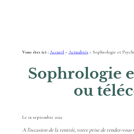
Panneau de gestion des cookies
Vous êtes ici :
Accueil
>
Actualités
> Sophrologie et Psycho
Sophrologie e
ou téléc
Le
01 septembre 2022
A l'occasion de la rentrée, votre prise de rendez-vous