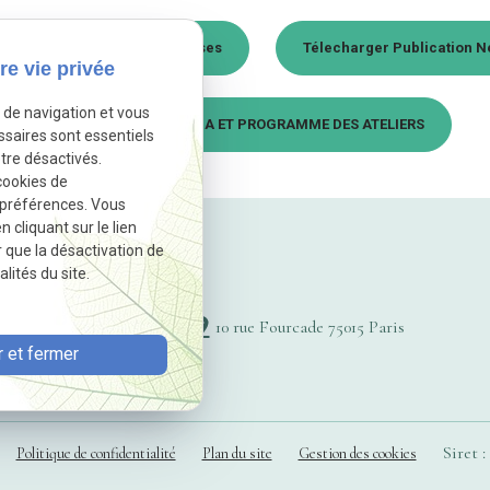
lecharger Brochure Entreprises
Télecharger Publication N
re vie privée
e de navigation et vous
Télecharger AGENDA ET PROGRAMME DES ATELIERS
ssaires sont essentiels
tre désactivés.
cookies de
 préférences. Vous
cliquant sur le lien
r que la désactivation de
lités du site.
4 54 84
10 rue Fourcade
75015 Paris
 et fermer
Siret :
Politique de confidentialité
Plan du site
Gestion des cookies