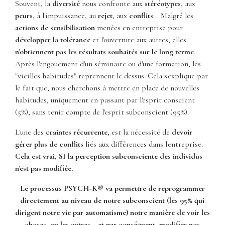
Souvent, la
diversité
nous confronte aux
stéréotypes
, aux
peurs
, à l'impuissance, au
rejet
, aux
conflits
... Malgré les
actions de sensibilisation
menées en entreprise pour
développer la tolérance
et l'ouverture aux autres, elles
n'obtiennent pas les résultats souhaités sur le long terme
.
Après l'engouement d'un séminaire ou d'une formation, les
"vieilles habitudes" reprennent le dessus. Cela s'explique par
le fait que, nous cherchons à mettre en place de nouvelles
habitudes, uniquement en passant par l'esprit conscient
(5%), sans tenir compte de l'esprit subconscient (95%).
L'une des
craintes récurrente
, est la nécessité de
devoir
gérer plus de conflits
liés aux différences dans l'entreprise.
Cela est vrai, SI la perception subconsciente des individus
n'est pas modifiée.
Le processus PSYCH-K® va permettre de reprogrammer
directement au niveau de notre subconscient (les 95% qui
dirigent notre vie par automatisme) notre manière de voir les
choses, ou les autres... et par conséquent, modifier nos