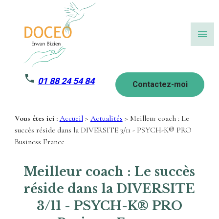
Panneau de gestion des cookies
menu
01 88 24 54 84
Contactez-moi
Vous êtes ici :
Accueil
>
Actualités
> Meilleur coach : Le
succès réside dans la DIVERSITE 3/11 - PSYCH-K® PRO
Business France
Meilleur coach : Le succès
réside dans la DIVERSITE
3/11 - PSYCH-K® PRO