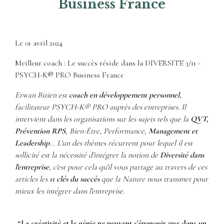
Business France
Le
01 avril 2024
Meilleur coach : Le succès réside dans la DIVERSITE 3/11 -
PSYCH-K® PRO Business France
Erwan Bizien est
coach en développement personnel
,
facilitateur PSYCH-K® PRO auprès des entreprises. Il
intervient dans les organisations sur les sujets tels que la
QVT,
Prévention RPS
, Bien-Être, Performance,
Management et
Leadership
... L'un des thèmes récurrent pour lequel il est
sollicité est la nécessité d'intégrer la notion de
Diversité
dans
l'entreprise
, c'est pour cela qu'il vous partage au travers de ces
articles les
11 clés du succès
que la Nature nous transmet pour
mieux les intégrer dans l'entreprise.
“La créativité et le génie ne peuvent s'épanouir que dans un