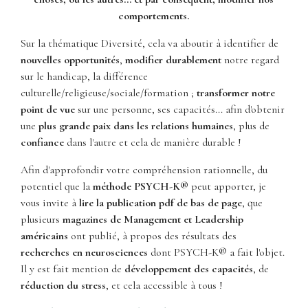
comportements.
Sur la thématique Diversité, cela va aboutir à identifier de
nouvelles opportunités
,
modifier durablement
notre regard
sur le handicap, la différence
culturelle/religieuse/sociale/formation ;
transformer notre
point de vue
sur une personne, ses capacités... afin d'obtenir
une
plus grande paix dans les relations humaines
, plus de
confiance
dans l'autre et cela de manière durable !
Afin d'approfondir votre compréhension rationnelle, du
potentiel que la
méthode PSYCH-K®
peut apporter, je
vous invite à
lire la publication pdf de bas de page
, que
plusieurs
magazines de Management et Leadership
américains
ont publié, à propos des résultats des
recherches en neurosciences
dont PSYCH-K® a fait l'objet.
Il y est fait mention de
développement des capacités
, de
réduction du stress
, et cela accessible à tous !