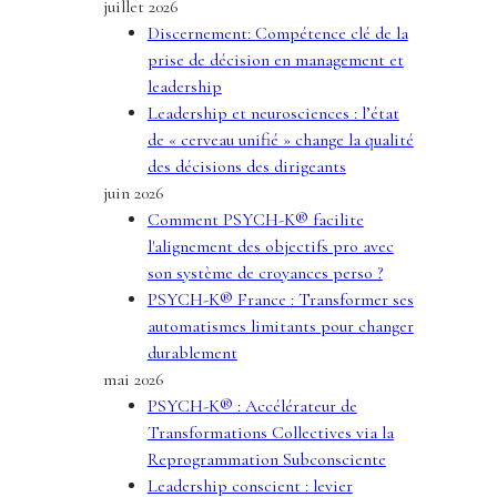
juillet 2026
Discernement: Compétence clé de la
prise de décision en management et
leadership
Leadership et neurosciences : l’état
de « cerveau unifié » change la qualité
des décisions des dirigeants
juin 2026
Comment PSYCH-K® facilite
l'alignement des objectifs pro avec
son système de croyances perso ?
PSYCH-K® France : Transformer ses
automatismes limitants pour changer
durablement
mai 2026
PSYCH-K® : Accélérateur de
Transformations Collectives via la
Reprogrammation Subconsciente
Leadership conscient : levier