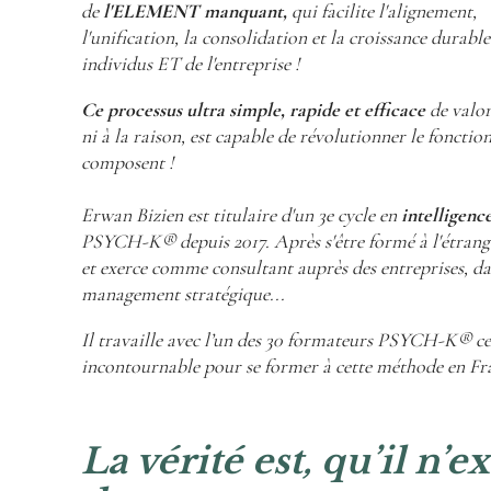
de
l'ELEMENT manquant,
qui facilite l'alignement,
l'unification, la consolidation et la croissance durable
individus ET de l'entreprise !
Ce processus ultra simple, rapide et efficace
de valor
ni à la raison, est capable de révolutionner le foncti
composent !
Erwan Bizien est titulaire d'un 3e cycle en
intelligenc
PSYCH-K® depuis 2017. Après s'être formé à l'étrang
et exerce comme consultant auprès des entreprises, da
management stratégique...
Il travaille avec l’un des 30 formateurs PSYCH-K® cer
incontournable pour se former à cette méthode en Fr
La vérité est, qu’il n’