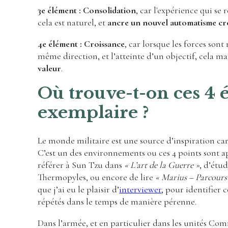
3e élément : Consolidation
, car l'expérience qui se 
cela est naturel, et
ancre un nouvel automatisme cr
4e élément : Croissance
, car lorsque les forces sont
même direction, et l’atteinte d’un objectif, cela ma
valeur
.
Où trouve-t-on ces 4
exemplaire ?
Le monde militaire est une source d’inspiration car
C’est un des environnements ou ces 4 points sont appl
référer à Sun Tzu dans
« L’art de la Guerre »
, d’étu
Thermopyles, ou encore de lire
« Marius – Parcou
que j’ai eu le plaisir d’
interviewer
, pour identifier
répétés dans le temps de manière pérenne.
Dans l’armée, et en particulier dans les unités Com