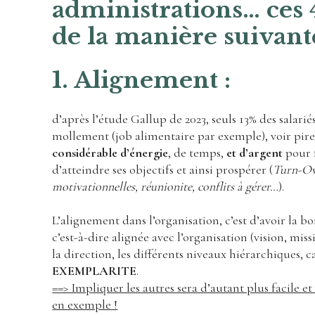
administrations… ces 
de la manière suivante
1. Alignement :
d’après l’étude Gallup de 2023, seuls 13% des salarié
mollement (job alimentaire par exemple), voir pi
considérable d’énergie
, de temps,
et d’argent
pour f
d’atteindre ses objectifs et ainsi prospérer (
Turn-Ov
motivationnelles, réunionite, conflits à gérer…
).
L’alignement dans l’organisation, c’est d’avoir la 
c’est-à-dire alignée avec l’organisation (vision, m
la direction, les différents niveaux hiérarchiques, 
EXEMPLARITE
.
==> Impliquer les autres sera d’autant plus facile e
en exemple !