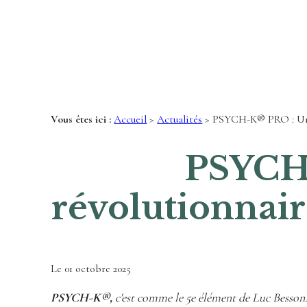
Panneau de gestion des cookies
Vous êtes ici :
Accueil
>
Actualités
> PSYCH-K® PRO : Une m
PSYCH
révolutionnaire
Le
01 octobre 2025
PSYCH-K®,
c'est comme le 5e élément de Luc Besson. 