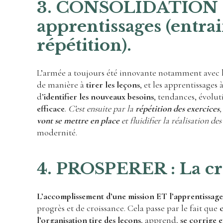
3. CONSOLIDATION : 
apprentissages (entra
répétition).
L’armée a toujours été innovante notamment avec l
de manière à
tirer les leçons
, et les apprentissages 
d’
identifier les nouveaux besoins
, tendances, évolu
efficace
.
C’est ensuite par la
répétition des exercices
vont se mettre en place
et fluidifier la réalisation de
modernité.
4. PROSPERER : La c
L’accomplissement d’une mission ET l’apprentissage
progrès et de croissance. Cela passe par le fait que
l’organisation tire des leçons
, apprend,
se corrige 