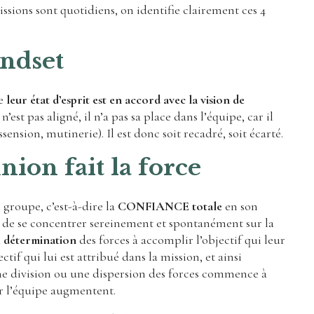
ssions sont quotidiens, on identifie clairement ces 4
ndset
ue
leur état d’esprit est en accord avec la vision de
’est pas aligné, il n’a pas sa place dans l’équipe, car il
nsion, mutinerie). Il est donc soit recadré, soit écarté.
ion fait la force
 groupe, c’est-à-dire la
CONFIANCE totale
en son
 de se concentrer sereinement et spontanément sur la
a
détermination
des forces à accomplir l’objectif qui leur
ectif qui lui est attribué dans la mission, et ainsi
une division ou une dispersion des forces commence à
pour l’équipe augmentent.