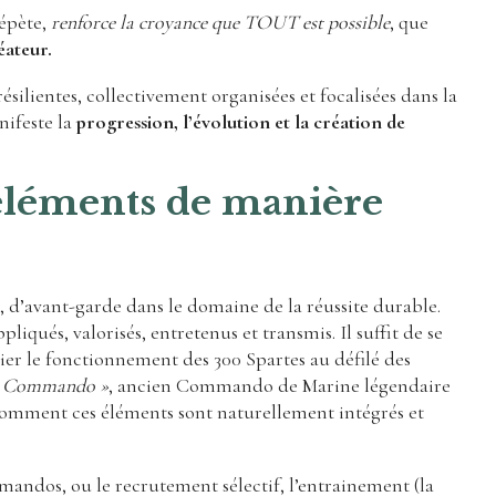
répète,
renforce la croyance que TOUT est possible
, que
éateur.
 résilientes, collectivement organisées et focalisées dans la
nifeste la
progression, l’évolution et la création de
 éléments de manière
, d’avant-garde dans le domaine de la réussite durable.
iqués, valorisés, entretenus et transmis. Il suffit de se
dier le fonctionnement des 300 Spartes au défilé des
rs Commando »
, ancien Commando de Marine légendaire
 comment ces éléments sont naturellement intégrés et
mandos, ou le recrutement sélectif, l’entrainement (la